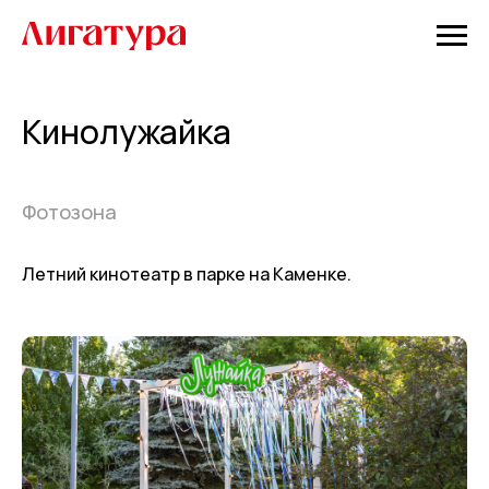
Кинолужайка
Фотозона
Летний кинотеатр в парке на Каменке.