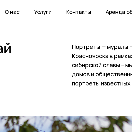
О нас
Услуги
Контакты
Аренда о
ай
Портреты — муралы —
Красноярска в рамка
сибирской славы – м
домов и общественн
портреты известных